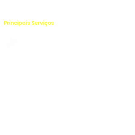
para limpeza e inspeção de
dutos e tanques.
Principais Serviços
Serviços em Dutos
Serviços em Tanques
Serviços com Drones
Serviço de Monitoramento