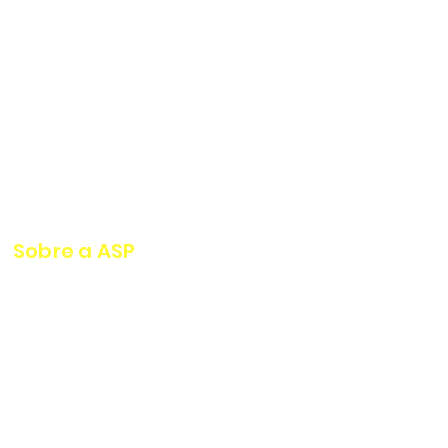
Sobre a ASP
A ASP Serviços Industriais conta
com corpo técnico altamente
qualificado, com mais de 20
anos de experiência nacional e
internacional.
Possui equipamentos de ponta