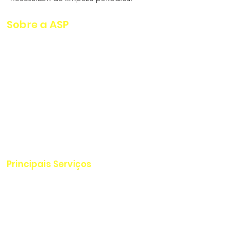
Sobre a ASP
A ASP Serviços Industriais conta
com corpo técnico altamente
qualificado, com mais de 20
anos de experiência nacional e
internacional.
Possui equipamentos de ponta
para limpeza e inspeção de
dutos e tanques.
Principais Serviços
Serviços em Dutos